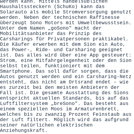
werden kann. Mittels handelsüblichen
Haushaltssteckern (SchuKo) kann das
Solarauto als mobile Stromversorgung genutzt
werden. Neben der technischen Raffinesse
überzeugt Sono Motors mit Umweltbewusstsein.
Unter dem Namen „goSono“ macht der
Mobilitätsanbieter das Prinzip des
Carsharings für Privatpersonen praktikabel.
Die Käufer erwerben mit dem Sion ein Auto,
das Power-, Ride- und Carsharing geeignet
ist. Das alles wird über eine App gesteuert:
Strom, eine Mitfahrgelegenheit oder den Sion
selbst teilen, funktioniert mit dem
Smartphone. Das soll dafür sorgen, dass die
Autos genutzt werden und ein Carsharing-Netz
entsteht, das nicht am Ortsrand endet – wie
es zurzeit bei den meisten Anbietern der
Fall ist. Die gesamte Ausstattung des Sions
entspricht aktuellen Standards, bis auf das
Luftfiltersystem „breSono“. Das besteht aus
einem speziellen Moos im Armaturenbrett,
welches bis zu zwanzig Prozent Feinstaub aus
der Luft filtert. Möglich wird das aufgrund
seiner natürlichen elektrischen
Anziehungskraft.