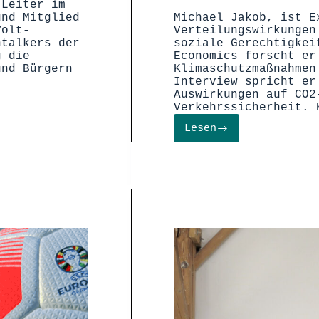
 Leiter im
und Mitglied
Michael Jakob, ist E
Volt-
Verteilungswirkungen
htalkers der
soziale Gerechtigkei
g die
Economics forscht er
und Bürgern
Klimaschutzmaßnahmen
Interview spricht er
Auswirkungen auf CO2
Verkehrssicherheit. 
Lesen
Michael
Jakob
über
die
Notwendigkeit
von
Tempolimits