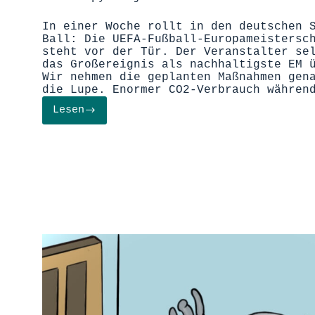
In einer Woche rollt in den deutschen 
Ball: Die UEFA-Fußball-Europameistersc
steht vor der Tür. Der Veranstalter se
das Großereignis als nachhaltigste EM 
Wir nehmen die geplanten Maßnahmen gen
die Lupe. Enormer CO2-Verbrauch währen
Lesen
EURO
2024:
Ein
Blick
auf
ihre
grünen
Ambitionen
und
Herausforderungen