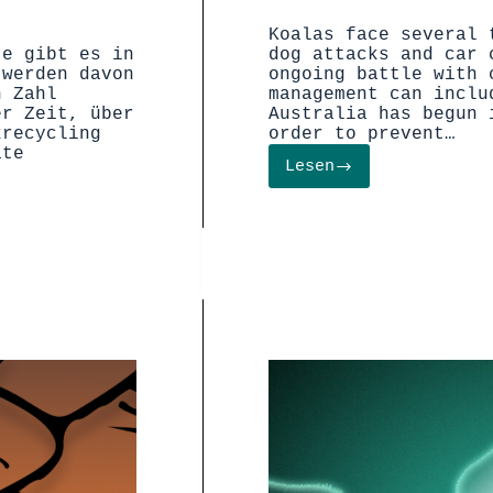
Koalas face several 
te gibt es in
dog attacks and car 
 werden davon
ongoing battle with 
n Zahl
management can inclu
er Zeit, über
Australia has begun 
krecycling
order to prevent…
räte
Lesen
Koalifying
a
Chlamydia
Vaccine