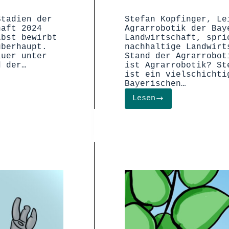
Stadien der
Stefan Kopfinger, Le
haft 2024
Agrarrobotik der Bay
lbst bewirbt
Landwirtschaft, spri
überhaupt.
nachhaltige Landwirt
auer unter
Stand der Agrarrobot
d der…
ist Agrarrobotik? St
ist ein vielschichti
Bayerischen…
Lesen
Agrarrobotik
und
Nachhaltigkeit:
Die
Zukunft
der
Landwirtschaft