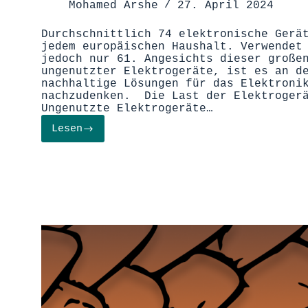
Mohamed Arshe
27. April 2024
Durchschnittlich 74 elektronische Gerä
jedem europäischen Haushalt. Verwendet
jedoch nur 61. Angesichts dieser große
ungenutzter Elektrogeräte, ist es an d
nachhaltige Lösungen für das Elektroni
nachzudenken. Die Last der Elektroge
Ungenutzte Elektrogeräte…
Lesen
Ungenutzte
Elektrogeräte
in
Haushalten:
Zeit
für
Elektronikrecycling!