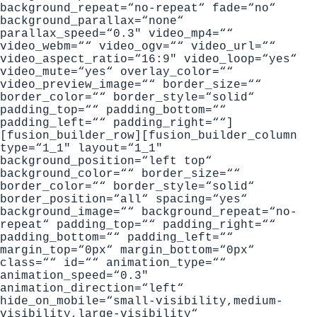
background_repeat=“no-repeat“ fade=“no“
background_parallax=“none“
parallax_speed=“0.3″ video_mp4=““
video_webm=““ video_ogv=““ video_url=““
video_aspect_ratio=“16:9″ video_loop=“yes“
video_mute=“yes“ overlay_color=““
video_preview_image=““ border_size=““
border_color=““ border_style=“solid“
padding_top=““ padding_bottom=““
padding_left=““ padding_right=““]
[fusion_builder_row][fusion_builder_column
type=“1_1″ layout=“1_1″
background_position=“left top“
background_color=““ border_size=““
border_color=““ border_style=“solid“
border_position=“all“ spacing=“yes“
background_image=““ background_repeat=“no-
repeat“ padding_top=““ padding_right=““
padding_bottom=““ padding_left=““
margin_top=“0px“ margin_bottom=“0px“
class=““ id=““ animation_type=““
animation_speed=“0.3″
animation_direction=“left“
hide_on_mobile=“small-visibility,medium-
visibility,large-visibility“