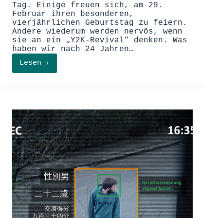
Tag. Einige freuen sich, am 29.
Februar ihren besonderen,
vierjährlichen Geburtstag zu feiern.
Andere wiederum werden nervös, wenn
sie an ein „Y2K-Revival“ denken. Was
haben wir nach 24 Jahren…
Lesen
Technik-
Pannen
–
Schaltjahre
als
Prüfstein
für
unsere
Technologie