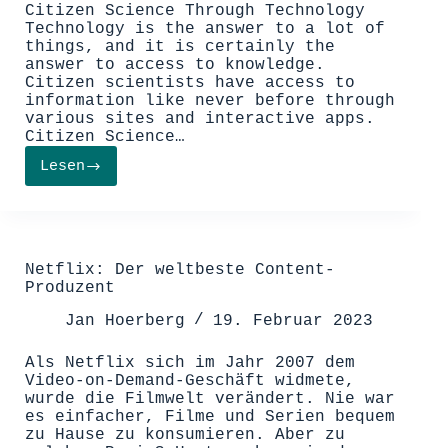
Citizen Science Through Technology
Technology is the answer to a lot of
things, and it is certainly the
answer to access to knowledge.
Citizen scientists have access to
information like never before through
various sites and interactive apps.
Citizen Science…
Lesen
Technology
That
Teaches:
How
Advancement
in
Netflix: Der weltbeste Content-
Tools
Produzent
Leads
to
Jan Hoerberg
19. Februar 2023
Self-
Advocacy
Als Netflix sich im Jahr 2007 dem
Video-on-Demand-Geschäft widmete,
wurde die Filmwelt verändert. Nie war
es einfacher, Filme und Serien bequem
zu Hause zu konsumieren. Aber zu