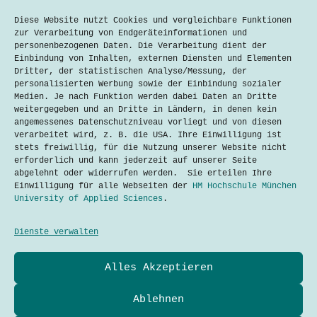
Brettspiele die Spieleindustrie. Doch
Diese Website nutzt Cookies und vergleichbare Funktionen
seit dem weltweiten Erfolg des Spiels
zur Verarbeitung von Endgeräteinformationen und
„Pong“ von Atari aus dem Jahr 1972
personenbezogenen Daten. Die Verarbeitung dient der
hat sich die Welt für Gaming-Fans
Einbindung von Inhalten, externen Diensten und Elementen
grundlegend verändert. Seit nunmehr
Dritter, der statistischen Analyse/Messung, der
50 Jahren sind Videospiele nicht mehr
personalisierten Werbung sowie der Einbindung sozialer
aus unserem Alltag…
Medien. Je nach Funktion werden dabei Daten an Dritte
Lesen
weitergegeben und an Dritte in Ländern, in denen kein
Faszination
angemessenes Datenschutzniveau vorliegt und von diesen
Gaming
verarbeitet wird, z. B. die USA. Ihre Einwilligung ist
stets freiwillig, für die Nutzung unserer Website nicht
erforderlich und kann jederzeit auf unserer Seite
abgelehnt oder widerrufen werden. Sie erteilen Ihre
Einwilligung für alle Webseiten der
HM Hochschule München
NÄCHSTE
University of Applied Sciences
.
Dienste verwalten
Datenschutzerklärung
Alles Akzeptieren
Kontakt
Impressum
Cookies
Ablehnen
Techtalkers sind Studierende und Profis der Technik-