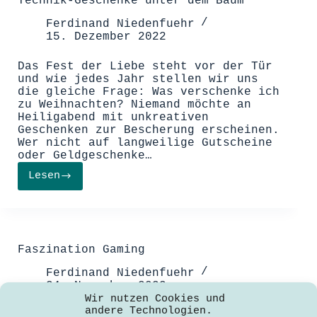
Technik-Geschenke unter dem Baum
Social
Media
Ferdinand Niedenfuehr
15. Dezember 2022
Das Fest der Liebe steht vor der Tür
und wie jedes Jahr stellen wir uns
die gleiche Frage: Was verschenke ich
zu Weihnachten? Niemand möchte an
Heiligabend mit unkreativen
Geschenken zur Bescherung erscheinen.
Wer nicht auf langweilige Gutscheine
oder Geldgeschenke…
Lesen
Technik-
Geschenke
unter
dem
Baum
Faszination Gaming
Ferdinand Niedenfuehr
24. November 2022
Wir nutzen Cookies und
andere Technologien.
Lange bestimmten Karten- und