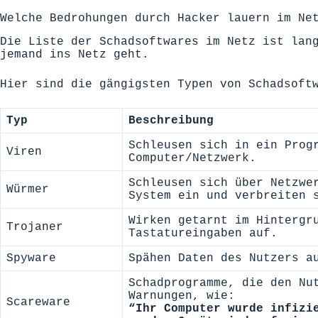
Welche Bedrohungen durch Hacker lauern im Ne
Die Liste der Schadsoftwares im Netz ist lan
jemand ins Netz geht.
Hier sind die gängigsten Typen von Schadsoft
Typ
Beschreibung
Schleusen sich in ein Prog
Viren
Computer/Netzwerk.
Schleusen sich über Netzwe
Würmer
System ein und verbreiten 
Wirken getarnt im Hintergr
Trojaner
Tastatureingaben auf.
Spyware
Spähen Daten des Nutzers a
Schadprogramme, die den Nu
Warnungen, wie:
Scareware
“Ihr Computer wurde infizi