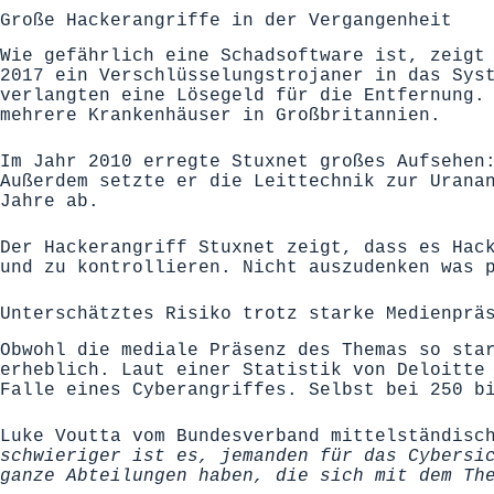
Große Hackerangriffe in der Vergangenheit
Wie gefährlich eine Schadsoftware ist, zeigt
2017 ein Verschlüsselungstrojaner in das Sys
verlangten eine Lösegeld für die Entfernung.
mehrere Krankenhäuser in Großbritannien.
Im Jahr 2010 erregte Stuxnet großes Aufsehen
Außerdem setzte er die Leittechnik zur Urana
Jahre ab.
Der Hackerangriff Stuxnet zeigt, dass es Hac
und zu kontrollieren. Nicht auszudenken was 
Unterschätztes Risiko trotz starke Medienprä
Obwohl die mediale Präsenz des Themas so sta
erheblich. Laut einer Statistik von Deloitte
Falle eines Cyberangriffes. Selbst bei 250 b
Luke Voutta vom
Bundesverband mittelständisc
schwieriger ist es, jemanden für das Cybersi
ganze Abteilungen haben, die sich mit dem Th