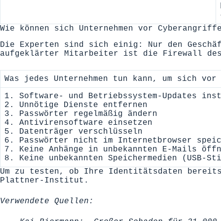
Wie können sich Unternehmen vor Cyberangriff
Die Experten sind sich einig: Nur den Geschä
aufgeklärter Mitarbeiter ist die Firewall de
Was jedes Unternehmen tun kann, um sich vor
1. Software- und Betriebssystem-Updates ins
2. Unnötige Dienste entfernen
3. Passwörter regelmäßig ändern
4. Antivirensoftware einsetzen
5. Datenträger verschlüsseln
6. Passwörter nicht im Internetbrowser spei
7. Keine Anhänge in unbekannten E-Mails öff
8. Keine unbekannten Speichermedien (USB-St
Um zu testen, ob Ihre Identitätsdaten bereit
Plattner-Institut.
Verwendete Quellen: