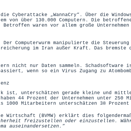
 die Cyberattacke „WannaCry“. Über die Window
tem von über 130.000 Computern. Die betroffen
 Betroffen waren vor allem große Unternehmen
: Der Computerwurm manipulierte die Steuerung
nreicherung im Iran außer Kraft. Das bremste 
kern nicht nur Daten sammeln. Schadsoftware i
passiert, wenn so ein Virus Zugang zu Atombom
senz
rk ist, unterschätzen gerade kleine und mittl
 haben 44 Prozent der Unternehmen unter 250 M
is 1000 Mitarbeitern unterschätzen 38 Prozent
he Wirtschaft
(BVMW) erklärt dies folgenderma
cherheit freizustellen oder einzustellen. Wäh
ema auseinandersetzen.“