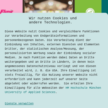
Wir nutzen Cookies und
andere Technologien.
Diese Website nutzt Cookies und vergleichbare Funktionen
zur Verarbeitung von Endgeräteinformationen und
personenbezogenen Daten. Die Verarbeitung dient der
Einbindung von Inhalten, externen Diensten und Elementen
Dritter, der statistischen Analyse/Messung, der
personalisierten Werbung sowie der Einbindung sozialer
Medien. Je nach Funktion werden dabei Daten an Dritte
weitergegeben und an Dritte in Ländern, in denen kein
angemessenes Datenschutzniveau vorliegt und von diesen
verarbeitet wird, z. B. die USA. Ihre Einwilligung ist
stets freiwillig, für die Nutzung unserer Website nicht
Praktischer als der Supermarkt? Münchner
erforderlich und kann jederzeit auf unserer Seite
Lieferdienste im Alltagstest
abgelehnt oder widerrufen werden. Sie erteilen Ihre
Aarpyz Raj K C
14. Oktober 2024
Einwilligung für alle Webseiten der
HM Hochschule München
University of Applied Sciences
.
Dienste verwalten