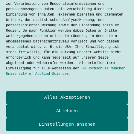
zur Verarbeitung von Endgeräteinformationen und
personenbezogenen Daten. Die Verarbeitung dient der
Einbindung von Inhalten, externen Diensten und Elementen
Dritter, der statistischen Analyse/Messung, der
personalisierten Werbung sowie der Einbindung sozialer
Medien. Je nach Funktion werden dabei Daten an Dritte
weitergegeben und an Dritte in Ländern, in denen kein
angemessenes Datenschutzniveau vorliegt und von diesen
verarbeitet wird, z. B. die USA. Ihre Einwilligung ist
E-Scooter in München: Zukunft der
stets freiwillig, für die Nutzung unserer Website nicht
Mobilität oder auslaufender Trend?
erforderlich und kann jederzeit auf unserer Seite
Aarpyz Raj K C
9. September 2024
abgelehnt oder widerrufen werden. Sie erteilen Ihre
Einwilligung für alle Webseiten der
HM Hochschule München
University of Applied Sciences
.
Datenschutzerklärung
Alles Akzeptieren
Kontakt
Impressum
Cookies
Ablehnen
Techtalkers sind Studierende und Profis der Technik-
und Technologie-Kommunikation der Hochschule München
Einstellungen ansehen
University of Applied Sciences.
Adresse
Hochschule München