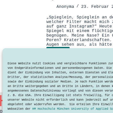
Anonyma
23. Februar 
„Spieglein, Spieglein an d
welcher Filter macht mich 
auf ganz Instagram?“ Heute
Spiegel mit einem flüchtig
begnügen. Meine Nase? Ein 
Poren? Kraterlandschaften.
Augen sehen aus, als hätte
Lesen
Ungefiltert?
Natürlich
verschönert
Diese Website nutzt Cookies und vergleichbare Funktionen zu
von Endgeräteinformationen und personenbezogenen Daten. Die
dient der Einbindung von Inhalten, externen Diensten und El
Dritter, der statistischen Analyse/Messung, der personalisi
sowie der Einbindung sozialer Medien. Je nach Funktion werd
an Dritte weitergegeben und an Dritte in Ländern, in denen 
angemessenes Datenschutzniveau vorliegt und von diesen vera
z. B. die USA. Ihre Einwilligung ist stets freiwillig, für 
unserer Website nicht erforderlich und kann jederzeit auf u
abgelehnt oder widerrufen werden. Sie erteilen Ihre Einwil
Webseiten der
HM Hochschule München University of Applied S
Datenschutzerklärung