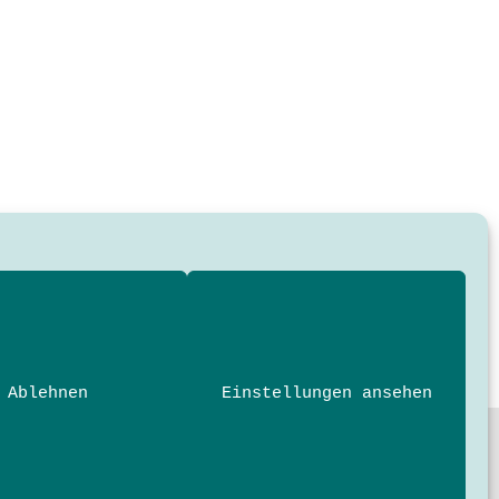
Ablehnen
Einstellungen ansehen
nde und Profis der Technik- und
 der Hochschule München University of