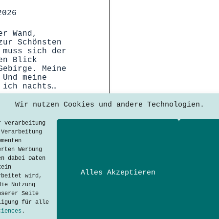
2026
er Wand,
zur Schönsten
 muss sich der
en Blick
Gebirge. Meine
 Und meine
 ich nachts…
Wir nutzen Cookies und andere Technologien.
r Verarbeitung
 Verarbeitung
ementen
erten Werbung
en dabei Daten
kein
Alles Akzeptieren
rbeitet wird,
Techtalkers sind Studiere
die Nutzung
Technologie-Kommunikation
nserer Seite
Applied Sciences.
ligung für alle
ciences
.
Adresse