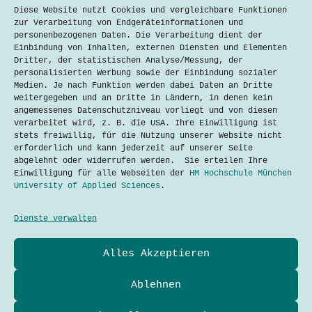
Metadaten aus dem Smart Home – sie
Diese Website nutzt Cookies und vergleichbare Funktionen
verraten alles
zur Verarbeitung von Endgeräteinformationen und
personenbezogenen Daten. Die Verarbeitung dient der
Jan Hoerberg
17. November 2022
Einbindung von Inhalten, externen Diensten und Elementen
Dritter, der statistischen Analyse/Messung, der
personalisierten Werbung sowie der Einbindung sozialer
Die Enthüllungen von Edward Snowden sind
Medien. Je nach Funktion werden dabei Daten an Dritte
weltberühmt. Sie gaben Einblicke in das
weitergegeben und an Dritte in Ländern, in denen kein
Ausmaß der Überwachungspraktiken von
angemessenes Datenschutzniveau vorliegt und von diesen
Geheimdiensten. Doch auch Metadaten aus
verarbeitet wird, z. B. die USA. Ihre Einwilligung ist
dem Smart Home liefern Informationen,
stets freiwillig, für die Nutzung unserer Website nicht
die von Hackern, Tech-Konzernen und
erforderlich und kann jederzeit auf unserer Seite
Behörden ausspioniert werden. Abhören
abgelehnt oder widerrufen werden. Sie erteilen Ihre
für die nationale Sicherheit Allein…
Einwilligung für alle Webseiten der
HM Hochschule München
Lesen
University of Applied Sciences
.
Metadaten
aus
dem
Dienste verwalten
Smart
Home
Datenschutzerklärung
–
Alles Akzeptieren
Kontakt
sie
Impressum
verraten
Cookies
alles
Ablehnen
Techtalkers sind Studierende und Profis der Technik-
und Technologie-Kommunikation der Hochschule München