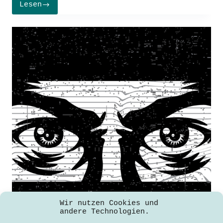
Lesen
Patrick
Hanisch
gewinnt
den
Applied
Science
Slam
Vol.
6
Wir nutzen Cookies und
andere Technologien.