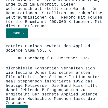
Europäischen Weltraumorganisation (ESA)
Ende 2021 im Erdorbit. Dieser
Weltraumschrott stellt eine Gefahr für
Raumstationen, Satelliten und zukünftige
Weltraummissionen da. Rekord mit Folgen
für die Raumfahrt 400.000 Kilometer. Mit
dieser Entfernung…
Lesen
Weltraumschrott:
Im
All
Patrick Hanisch gewinnt den Applied
gibt
Science Slam Vol. 6
es
keine
Jan Hoerberg
8. Dezember 2022
Müllabfuhr
Mikrobielle Konsortien verhalten sich
wie Indiana Jones bei seinem ersten
Filmauftritt. Der Science-Fiction-Autor
Neal Stephenson inspirierte 1992 das
heutige Metaverse. Die Band Kiss hilft
dabei fehlende Befragungsdaten zu
ermitteln: Der sechste Applied Science
Slam der Hochschule München lässt die
Zuschauer…