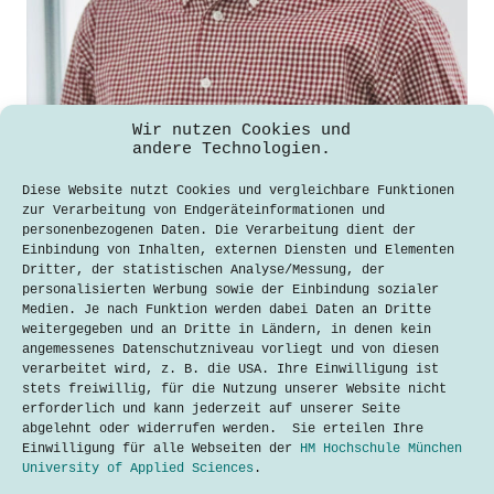
Wir nutzen Cookies und
Technische Redaktion im Wandel: Grenzen,
andere Technologien.
Möglichkeiten und Prognosen zur
Künstlichen Intelligenz in der
Technischen Kommunikation
Diese Website nutzt Cookies und vergleichbare Funktionen
zur Verarbeitung von Endgeräteinformationen und
Oguzhan Inaltekin
personenbezogenen Daten. Die Verarbeitung dient der
30. November 2023
Einbindung von Inhalten, externen Diensten und Elementen
Dritter, der statistischen Analyse/Messung, der
personalisierten Werbung sowie der Einbindung sozialer
Florian Nafz, Professor an der
Medien. Je nach Funktion werden dabei Daten an Dritte
Hochschule München, spricht mit den
weitergegeben und an Dritte in Ländern, in denen kein
Techtalkers über die Schnittstelle von
angemessenes Datenschutzniveau vorliegt und von diesen
Künstlicher Intelligenz und Technischer
verarbeitet wird, z. B. die USA. Ihre Einwilligung ist
Kommunikation. Mit seiner aktuellen
stets freiwillig, für die Nutzung unserer Website nicht
Forschung im Bereich KI gestützter
erforderlich und kann jederzeit auf unserer Seite
Codedokumentation gewährt er uns einen
abgelehnt oder widerrufen werden. Sie erteilen Ihre
tieferen Einblick in das Thema. Was ist…
Einwilligung für alle Webseiten der
HM Hochschule München
Lesen
University of Applied Sciences
.
Technische
Redaktion