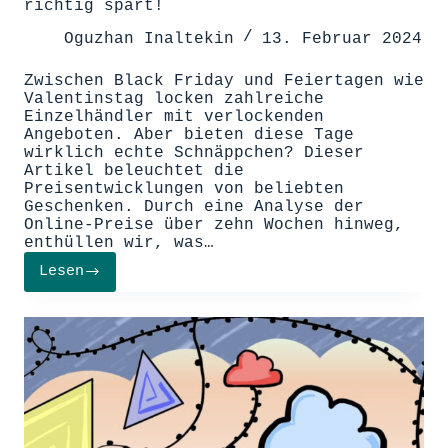
richtig spart!
Oguzhan Inaltekin
13. Februar 2024
Zwischen Black Friday und Feiertagen wie
Valentinstag locken zahlreiche
Einzelhändler mit verlockenden
Angeboten. Aber bieten diese Tage
wirklich echte Schnäppchen? Dieser
Artikel beleuchtet die
Preisentwicklungen von beliebten
Geschenken. Durch eine Analyse der
Online-Preise über zehn Wochen hinweg,
enthüllen wir, was…
Lesen
Preisknaller
vor
Feiertagen:
Wie
man
richtig
spart!