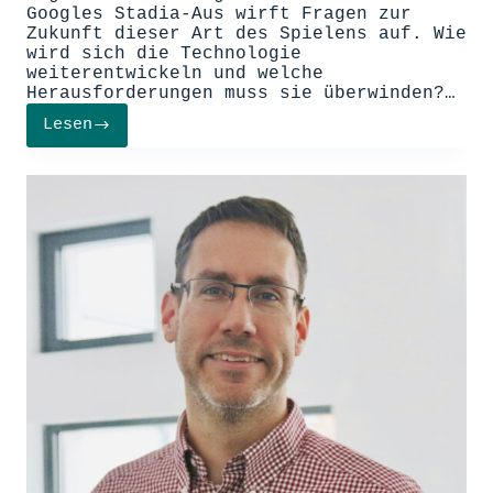
Googles Stadia-Aus wirft Fragen zur
Zukunft dieser Art des Spielens auf. Wie
wird sich die Technologie
weiterentwickeln und welche
Herausforderungen muss sie überwinden?…
Lesen
Cloud
Gaming:
Überall
und
jederzeit
spielen!