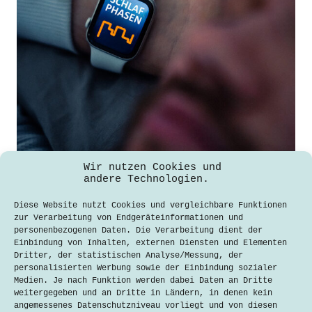
Wir nutzen Cookies und
andere Technologien.
Möglichkeiten und Grenzen der
Schlafüberwachung mit Smartwatches
Diese Website nutzt Cookies und vergleichbare Funktionen
zur Verarbeitung von Endgeräteinformationen und
rabinovi
25. Januar 2024
personenbezogenen Daten. Die Verarbeitung dient der
Einbindung von Inhalten, externen Diensten und Elementen
Dritter, der statistischen Analyse/Messung, der
Möglichkeiten und Grenzen der
personalisierten Werbung sowie der Einbindung sozialer
Schlafüberwachung mit Smartwatches In
Medien. Je nach Funktion werden dabei Daten an Dritte
einer Welt, die zunehmend von
weitergegeben und an Dritte in Ländern, in denen kein
Technologie und einem schnellen
angemessenes Datenschutzniveau vorliegt und von diesen
Lebensstil geprägt ist, wollen immer