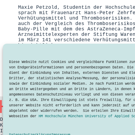
Maxie Petzold, Studentin der Hochschul
sprach mit Frauenarzt Hans-Peter Zehrf
Verhütungsmittel und Thromboserisiken.
auch der Vergleich des Thromboserisiko
Baby-Pille mit dem des AstraZeneca-Imp
Arzneimittelexperten der Stiftung Ware
im März 141 verschiedene Verhütungsmit
hinsichtlich…
Lesen
Verhütungsmittel:
Wie
Diese Website nutzt Cookies und vergleichbare Funktionen zu
hoch
von Endgeräteinformationen und personenbezogenen Daten. Die
ist
dient der Einbindung von Inhalten, externen Diensten und El
das
Dritter, der statistischen Analyse/Messung, der personalisi
Thromboserisiko
sowie der Einbindung sozialer Medien. Je nach Funktion werd
wirklich?
an Dritte weitergegeben und an Dritte in Ländern, in denen 
angemessenes Datenschutzniveau vorliegt und von diesen vera
z. B. die USA. Ihre Einwilligung ist stets freiwillig, für 
unserer Website nicht erforderlich und kann jederzeit auf u
abgelehnt oder widerrufen werden. Sie erteilen Ihre Einwil
Webseiten der
HM Hochschule München University of Applied S
Datenschutzerklärung
Kontakt
Impressum