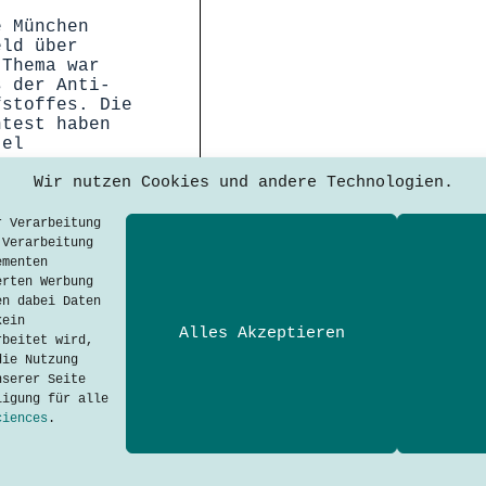
e München
eld über
 Thema war
s der Anti-
fstoffes. Die
ntest haben
tel
Wir nutzen Cookies und andere Technologien.
r Verarbeitung
 Verarbeitung
ementen
erten Werbung
en dabei Daten
kein
Alles Akzeptieren
rbeitet wird,
Techtalkers sind Studiere
die Nutzung
Technologie-Kommunikation
nserer Seite
Applied Sciences.
ligung für alle
ciences
.
Adresse
Hochschule München
Dachauer Str. 100a