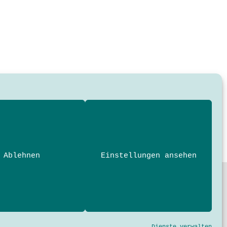
Ablehnen
Einstellungen ansehen
nde und Profis der Technik- und
 der Hochschule München University of