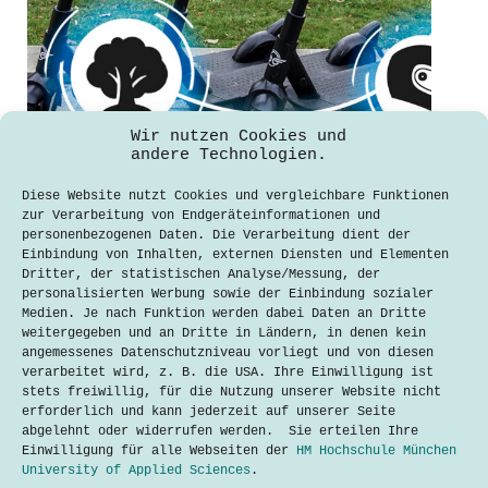
Wir nutzen Cookies und
andere Technologien.
Game-Changer in der E-Scooter-Branche
Diese Website nutzt Cookies und vergleichbare Funktionen
Fatma Zehra Naimen
zur Verarbeitung von Endgeräteinformationen und
3. Februar 2021
personenbezogenen Daten. Die Verarbeitung dient der
Einbindung von Inhalten, externen Diensten und Elementen
E-Scooter haben sich seit ihrer
Dritter, der statistischen Analyse/Messung, der
Zulassung im Sommer 2019 auf den
personalisierten Werbung sowie der Einbindung sozialer
deutschen Straßen etabliert. Um sich
Medien. Je nach Funktion werden dabei Daten an Dritte
weiterhin auf dem Markt zu beweisen,
weitergegeben und an Dritte in Ländern, in denen kein
entwickeln Sharing-Anbieter neue
angemessenes Datenschutzniveau vorliegt und von diesen
Angebote. Der Anbieter VOI testet den
verarbeitet wird, z. B. die USA. Ihre Einwilligung ist
Einsatz von künstlicher Intelligenz
stets freiwillig, für die Nutzung unserer Website nicht
an E-Scootern. TIER Mobility stattet…
erforderlich und kann jederzeit auf unserer Seite
abgelehnt oder widerrufen werden. Sie erteilen Ihre
Lesen
Game-
Einwilligung für alle Webseiten der
HM Hochschule München
Changer
University of Applied Sciences
.
in