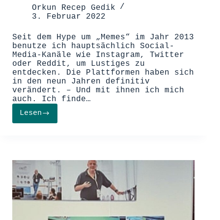
Orkun Recep Gedik
3. Februar 2022
Seit dem Hype um „Memes“ im Jahr 2013
benutze ich hauptsächlich Social-
Media-Kanäle wie Instagram, Twitter
oder Reddit, um Lustiges zu
entdecken. Die Plattformen haben sich
in den neun Jahren definitiv
verändert. ­– Und mit ihnen ich mich
auch. Ich finde…
Lesen
Stumpf
&
stumpfer
–
Social-
Media,
Humor
und
ich