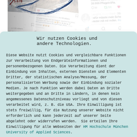
Soziale Medien ergreifen Maßnahmen
Wir nutzen Cookies und
für mehr Transparenz und weniger
andere Technologien.
Konkurrenz auf ihren Plattformen
Diese Website nutzt Cookies und vergleichbare Funktionen
Nina Sueltemeyer
zur Verarbeitung von Endgeräteinformationen und
13. November 2019
personenbezogenen Daten. Die Verarbeitung dient der
Einbindung von Inhalten, externen Diensten und Elementen
Soziale Medien, bekannt als Social
Dritter, der statistischen Analyse/Messung, der
Media, haben in den letzten Jahren
personalisierten Werbung sowie der Einbindung sozialer
wesentlich an Einfluss und Bedeutung
Medien. Je nach Funktion werden dabei Daten an Dritte
gewonnen. Damit rücken Probleme, wie
weitergegeben und an Dritte in Ländern, in denen kein
Intransparenz auf den Plattformen und
angemessenes Datenschutzniveau vorliegt und von diesen
der Wettkampf um Follower und Likes
verarbeitet wird, z. B. die USA. Ihre Einwilligung ist
unter den Nutzern, in den Fokus. Die
stets freiwillig, für die Nutzung unserer Website nicht
CEOs…
erforderlich und kann jederzeit auf unserer Seite
abgelehnt oder widerrufen werden. Sie erteilen Ihre
Lesen
Soziale
Einwilligung für alle Webseiten der
HM Hochschule München
Medien
University of Applied Sciences
.
ergreifen