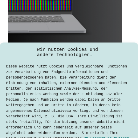
Scharfgestellt – Ein genauer Blick
Wir nutzen Cookies und
auf moderne Bildschirmtechnologie
andere Technologien.
Ben-Orlando Lampert
Diese Website nutzt Cookies und vergleichbare Funktionen
13. März 2024
zur Verarbeitung von Endgeräteinformationen und
personenbezogenen Daten. Die Verarbeitung dient der
Pixel sind das Herzstück digitaler
Einbindung von Inhalten, externen Diensten und Elementen
Bilder – eine faszinierende Reise von
Dritter, der statistischen Analyse/Messung, der
simplen Bildpunkten zu den lebendigen
personalisierten Werbung sowie der Einbindung sozialer
Farben moderner Bildschirme. Von
Medien. Je nach Funktion werden dabei Daten an Dritte
Smartphones über Computer bis hin zu
weitergegeben und an Dritte in Ländern, in denen kein
riesigen Werbetafeln, Bildschirme
angemessenes Datenschutzniveau vorliegt und von diesen
sindallgegenwärtig. Sie formen, wie
verarbeitet wird, z. B. die USA. Ihre Einwilligung ist
wir Informationen aufnehmen,
stets freiwillig, für die Nutzung unserer Website nicht
miteinander kommunizieren und die…
erforderlich und kann jederzeit auf unserer Seite
abgelehnt oder widerrufen werden. Sie erteilen Ihre
Lesen
Scharfgestellt