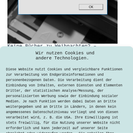
Keine Bücher zu Weihnachten? –
Papiermangel und Corona
Wir nutzen Cookies und
andere Technologien.
Orkun Recep Gedik
9. Dezember 2021
Diese Website nutzt Cookies und vergleichbare Funktionen
zur Verarbeitung von Endgeräteinformationen und
„Die Papierhersteller können nicht
personenbezogenen Daten. Die Verarbeitung dient der
mal mehr fest bestelltes Papier
Einbindung von Inhalten, externen Diensten und Elementen
liefern“ verkündet der Cross-Cult-
Dritter, der statistischen Analyse/Messung, der
Verlag in seinem offiziellen Forum.
personalisierten Werbung sowie der Einbindung sozialer
Immer mehr Nachrichten von
Medien. Je nach Funktion werden dabei Daten an Dritte
Lieferverzögerungen tauchen auf.
weitergegeben und an Dritte in Ländern, in denen kein
Preiserhöhungen seien unvermeidbar
angemessenes Datenschutzniveau vorliegt und von diesen
und Nachdrucke von Kassenschlagern
verarbeitet wird, z. B. die USA. Ihre Einwilligung ist
aktuell nicht möglich. Wie ist diese
stets freiwillig, für die Nutzung unserer Website nicht
Situation entstanden und…
erforderlich und kann jederzeit auf unserer Seite