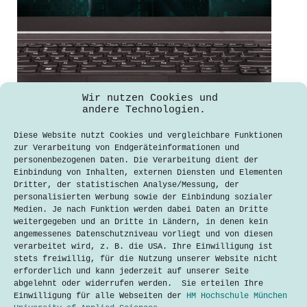
Wir nutzen Cookies und
Wer hat Angst vor einem Hacker?
andere Technologien.
Niemand! Und wenn er kommt?
Diese Website nutzt Cookies und vergleichbare Funktionen
Kornelia Hilgers
25. Mai 2019
zur Verarbeitung von Endgeräteinformationen und
personenbezogenen Daten. Die Verarbeitung dient der
Die Bedrohung durch Hacker wird von
Einbindung von Inhalten, externen Diensten und Elementen
vielen Unternehmen immer noch
Dritter, der statistischen Analyse/Messung, der
unterschätzt. Laut dem Bayerischen
personalisierten Werbung sowie der Einbindung sozialer
Rundfunks waren circa 70 Prozent der
Medien. Je nach Funktion werden dabei Daten an Dritte
Unternehmen und Institutionen in
weitergegeben und an Dritte in Ländern, in denen kein
Deutschland 2016 und 2017 Opfer von
angemessenes Datenschutzniveau vorliegt und von diesen
Cyberangriffen. Nach Schätzungen der
verarbeitet wird, z. B. die USA. Ihre Einwilligung ist
Managementberatung Accenture wird es
stets freiwillig, für die Nutzung unserer Website nicht
in…
erforderlich und kann jederzeit auf unserer Seite
abgelehnt oder widerrufen werden. Sie erteilen Ihre
Lesen
Wer
Einwilligung für alle Webseiten der
HM Hochschule München
hat