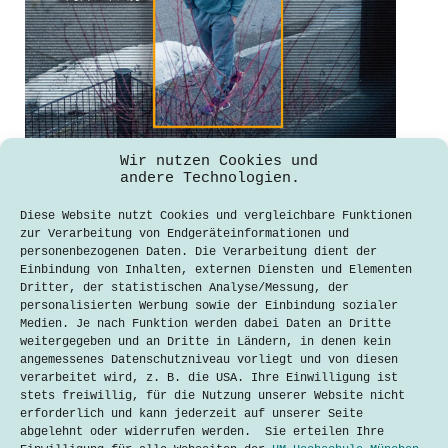
Chinas Überwachungsstaat: Die
Wir nutzen Cookies und
Schattenseiten des technologischen
andere Technologien.
Fortschritts
Diese Website nutzt Cookies und vergleichbare Funktionen
rabinovi
8. Februar 2024
zur Verarbeitung von Endgeräteinformationen und
personenbezogenen Daten. Die Verarbeitung dient der
China hat sich zum Ziel gesetzt,
Einbindung von Inhalten, externen Diensten und Elementen
weltweit technologischer Vorreiter zu
Dritter, der statistischen Analyse/Messung, der
werden, besonders im Digitalen.
personalisierten Werbung sowie der Einbindung sozialer
Entwicklungen und Innovationen
Medien. Je nach Funktion werden dabei Daten an Dritte
fließen jedoch nicht nur in neue
weitergegeben und an Dritte in Ländern, in denen kein
Produkte, sondern auch in eine nahezu
angemessenes Datenschutzniveau vorliegt und von diesen
flächendeckende Überwachung. Ausbau
verarbeitet wird, z. B. die USA. Ihre Einwilligung ist
der Überwachung Seit 2012 ist Xi
stets freiwillig, für die Nutzung unserer Website nicht
Jinping das…
erforderlich und kann jederzeit auf unserer Seite
abgelehnt oder widerrufen werden. Sie erteilen Ihre
Lesen
Chinas