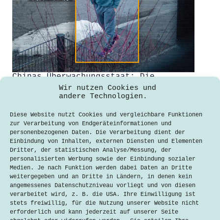
Chinas Überwachungsstaat: Die
Schattenseiten des technologischen
Wir nutzen Cookies und
Fortschritts
andere Technologien.
rabinovi
8. Februar 2024
Diese Website nutzt Cookies und vergleichbare Funktionen
zur Verarbeitung von Endgeräteinformationen und
China hat sich zum Ziel gesetzt,
personenbezogenen Daten. Die Verarbeitung dient der
weltweit technologischer Vorreiter zu
Einbindung von Inhalten, externen Diensten und Elementen
werden, besonders im Digitalen.
Dritter, der statistischen Analyse/Messung, der
Entwicklungen und Innovationen
personalisierten Werbung sowie der Einbindung sozialer
fließen jedoch nicht nur in neue
Medien. Je nach Funktion werden dabei Daten an Dritte
Produkte, sondern auch in eine nahezu
weitergegeben und an Dritte in Ländern, in denen kein
flächendeckende Überwachung. Ausbau
angemessenes Datenschutzniveau vorliegt und von diesen
der Überwachung Seit 2012 ist Xi
verarbeitet wird, z. B. die USA. Ihre Einwilligung ist
Jinping das…
stets freiwillig, für die Nutzung unserer Website nicht
erforderlich und kann jederzeit auf unserer Seite
Lesen
Chinas