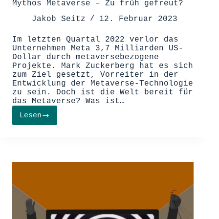
Mythos Metaverse – Zu früh gefreut?
Jakob Seitz
12. Februar 2023
Im letzten Quartal 2022 verlor das
Unternehmen Meta 3,7 Milliarden US-
Dollar durch metaversebezogene
Projekte. Mark Zuckerberg hat es sich
zum Ziel gesetzt, Vorreiter in der
Entwicklung der Metaverse-Technologie
zu sein. Doch ist die Welt bereit für
das Metaverse? Was ist…
Lesen
Mythos
Metaverse
–
Zu
früh
gefreut?