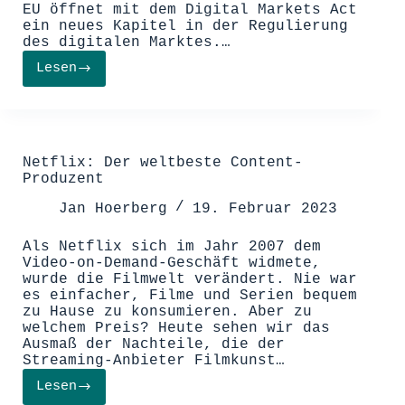
EU öffnet mit dem Digital Markets Act
ein neues Kapitel in der Regulierung
des digitalen Marktes.…
Lesen
Der
Digital
Markets
Act:
Ein
Schritt
Netflix: Der weltbeste Content-
in
Produzent
Richtung
fairer
Jan Hoerberg
19. Februar 2023
digitaler
Märkte
Als Netflix sich im Jahr 2007 dem
Video-on-Demand-Geschäft widmete,
wurde die Filmwelt verändert. Nie war
es einfacher, Filme und Serien bequem
zu Hause zu konsumieren. Aber zu
welchem Preis? Heute sehen wir das
Ausmaß der Nachteile, die der
Streaming-Anbieter Filmkunst…
Lesen
Netflix: