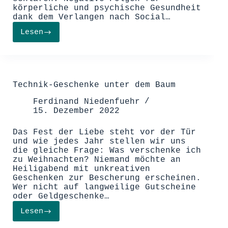
körperliche und psychische Gesundheit
dank dem Verlangen nach Social…
Lesen
Digitale
Intoxikation
–
Das
Verlangen
nach
Technik-Geschenke unter dem Baum
Social
Media
Ferdinand Niedenfuehr
15. Dezember 2022
Das Fest der Liebe steht vor der Tür
und wie jedes Jahr stellen wir uns
die gleiche Frage: Was verschenke ich
zu Weihnachten? Niemand möchte an
Heiligabend mit unkreativen
Geschenken zur Bescherung erscheinen.
Wer nicht auf langweilige Gutscheine
oder Geldgeschenke…
Lesen
Technik-
Geschenke