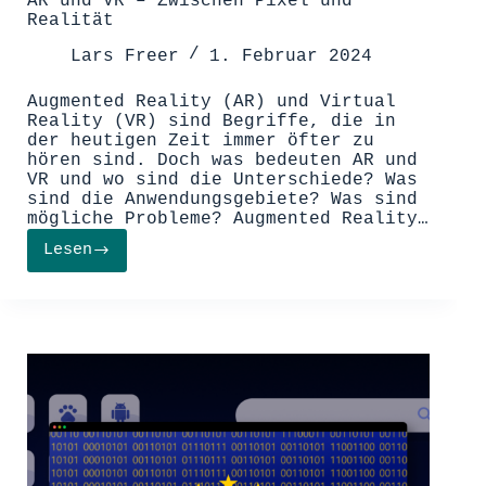
AR und VR – Zwischen Pixel und
Realität
Lars Freer
1. Februar 2024
Augmented Reality (AR) und Virtual
Reality (VR) sind Begriffe, die in
der heutigen Zeit immer öfter zu
hören sind. Doch was bedeuten AR und
VR und wo sind die Unterschiede? Was
sind die Anwendungsgebiete? Was sind
mögliche Probleme? Augmented Reality…
Lesen
AR
und
VR
–
Zwischen
Pixel
und
Realität