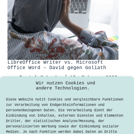
LibreOffice Writer vs. Microsoft
Office Word – David gegen Goliath
Daniel Schwabe
17. Februar 2022
Wir nutzen Cookies und
andere Technologien.
Ob eine Bewerbung oder der erste
eigene Roman – im Leben gibt es viele
Diese Website nutzt Cookies und vergleichbare Funktionen
Gelegenheiten, zu denen ein Text
zur Verarbeitung von Endgeräteinformationen und
geschrieben werden muss. Dafür ist
personenbezogenen Daten. Die Verarbeitung dient der
das passende Programm zur
Einbindung von Inhalten, externen Diensten und Elementen
Textverarbeitung nötig. Zwei davon
Dritter, der statistischen Analyse/Messung, der
werden heute von unserem Redakteur
personalisierten Werbung sowie der Einbindung sozialer
Daniel Schwabe verglichen.…
Medien. Je nach Funktion werden dabei Daten an Dritte